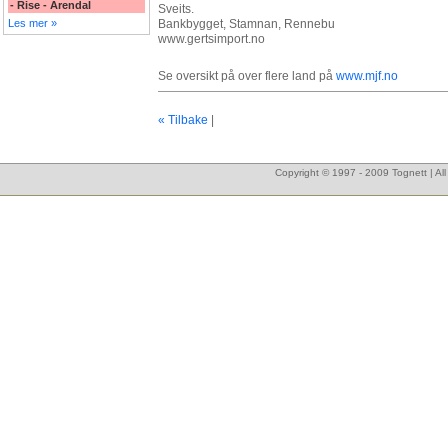
- Rise - Arendal
Sveits.
Bankbygget, Stamnan, Rennebu
Les mer »
www.gertsimport.no
Se oversikt på over flere land på
www.mjf.no
« Tilbake
|
Copyright © 1997 - 2009 Tognett | Al