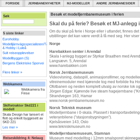
FORSIDE
JERNBANENYHETER
MJ-MODELLER
ANDRE JERNBANESIDER
Besøk et modelljernbanemuseum i ferien
Søk
Skal du på ferie? Besøk et MJ-anlegg 
Om du skal på ferie i Norge eller i utlandet, finnes 
5 siste linker
utstillinger det kan være verdt å få med seg. Her vise
Eurohobby
Norge
Modelljärnvägsspecialisten/Tåg
& Hobby i Luleå
Harebakken senter i Arendal
Sult reiseopplevelser
Skala I-anlegg bygget av Styrkar Braathen med Aren
Modellbyggen (S)
Langsævn. 5, Arendal
Bergens Elektriske Sporvei
www.harebakken.com
Flere linker »
Norsk Jernbanemuseum
Videovisning, dataspill, animasjonsfilmer, og modeller 
vitreinemoduler med kjørende tog med forbilde fra H
Webkamera
Ofotbanen og nesten komplett utvalg av norske lok o
Webkamera fra
Jörgen Edgar. Kjørende live steam hagejernbane (”Kn
Finse
Strandvegen 163, Hamar
www.norsk-jernbanemuseum.no
Skiftetraktor Skd221 i
Norsk Teknisk museum
modell
Modelljernbane i 0-skala. Plassert i transportavdelin
Skala Design har lansert et
veteranbilene (”stasjonsbygningen”).
flott og enkelt byggesett av
Kjelsåsveien 143, Oslo
SKD 221
www.tekniskmuseum.no
Les mer »
Modelljernbanemuseum, Stamnan
Reiseskildring 4: Nelaug
Museum med modelltog i 12mm smalsporet skinnegang