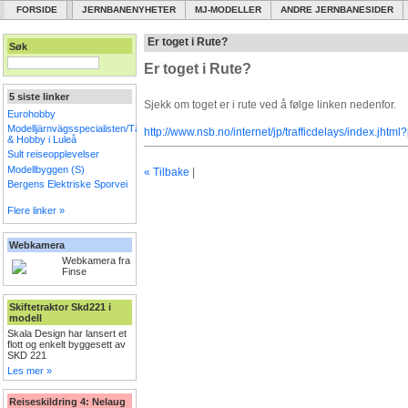
FORSIDE
JERNBANENYHETER
MJ-MODELLER
ANDRE JERNBANESIDER
Er toget i Rute?
Søk
Er toget i Rute?
5 siste linker
Sjekk om toget er i rute ved å følge linken nedenfor.
Eurohobby
Modelljärnvägsspecialisten/Tåg
http://www.nsb.no/internet/jp/trafficdelays/index.jhtml
& Hobby i Luleå
Sult reiseopplevelser
Modellbyggen (S)
« Tilbake
|
Bergens Elektriske Sporvei
Flere linker »
Webkamera
Webkamera fra
Finse
Skiftetraktor Skd221 i
modell
Skala Design har lansert et
flott og enkelt byggesett av
SKD 221
Les mer »
Reiseskildring 4: Nelaug