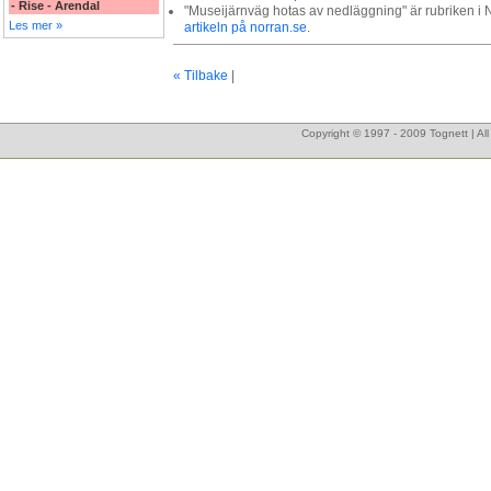
- Rise - Arendal
"Museijärnväg hotas av nedläggning" är rubriken i 
Les mer »
artikeln på norran.se
.
« Tilbake
|
Copyright © 1997 - 2009 Tognett | Al