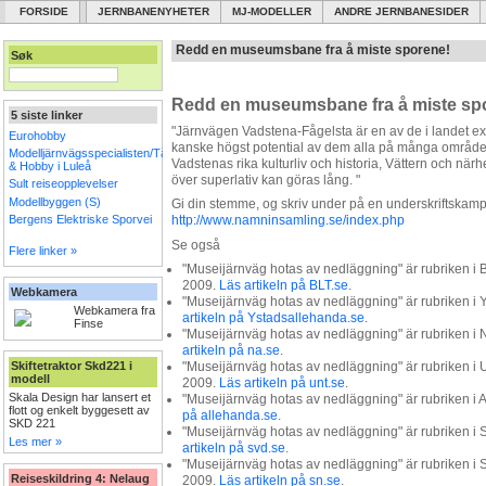
FORSIDE
JERNBANENYHETER
MJ-MODELLER
ANDRE JERNBANESIDER
Redd en museumsbane fra å miste sporene!
Søk
Redd en museumsbane fra å miste sp
5 siste linker
"Järnvägen Vadstena-Fågelsta är en av de i landet 
Eurohobby
kanske högst potential av dem alla på många områden
Modelljärnvägsspecialisten/Tåg
Vadstenas rika kulturliv och historia, Vättern och närhe
& Hobby i Luleå
över superlativ kan göras lång. "
Sult reiseopplevelser
Modellbyggen (S)
Gi din stemme, og skriv under på en underskriftskamp
Bergens Elektriske Sporvei
http://www.namninsamling.se/index.php
Se også
Flere linker »
"Museijärnväg hotas av nedläggning" är rubriken i 
2009.
Läs artikeln på BLT.se
.
Webkamera
"Museijärnväg hotas av nedläggning" är rubriken i
Webkamera fra
artikeln på Ystadsallehanda.se
.
Finse
"Museijärnväg hotas av nedläggning" är rubriken i
artikeln på na.se
.
Skiftetraktor Skd221 i
"Museijärnväg hotas av nedläggning" är rubriken i
modell
2009.
Läs artikeln på unt.se
.
Skala Design har lansert et
"Museijärnväg hotas av nedläggning" är rubriken i
flott og enkelt byggesett av
på allehanda.se
.
SKD 221
"Museijärnväg hotas av nedläggning" är rubriken i
Les mer »
artikeln på svd.se
.
"Museijärnväg hotas av nedläggning" är rubriken 
Reiseskildring 4: Nelaug
2009.
Läs artikeln på sn.se
.