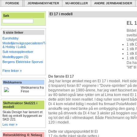
FORSIDE
JERNBANENYHETER
MJ-MODELLER
ANDRE JERNBANESIDER
El 17 i modell
Søk
EL 1
Bildet
5 siste linker
sveits
Eurohobby
Utstyrl
Modelljärnvägsspecialisten/Tåg
1 stk 
& Hobby i Luleå
1 stk 
Sult reiseopplevelser
1 stk E
Modellbyggen (S)
1 stk 
Bergens Elektriske Sporvei
Da har
"litt" 
Flere linker »
De første El 17
Jeg har lenge ønsket meg en El 17 i modell. Helt si
Webkamera
(i tospann) foran B7 vognene i "Dovre-sprinten" på de
Webkamera fra
begynnelsen av 1980-årene, har jeg vært fascinert a
Finse
av 80-tallet også løse rykter om at Lima kom med El 17
dette aldri blir noen realitet. I dag ruller som kjent b
Skiftetraktor Skd221 i
Di 4 kom relativt tidlig i modell fra firmaet PolarModel
modell
anskaffe seg med tanke på en ombygging den gang. F
Skala Design har lansert et
tanke på drivverk da Di 4 har 3 aksler på boggien osv.
flott og enkelt byggesett av
og lot det stå i vitrineskapet. Både Fleichmann og MÃ¤
SKD 221
120 i modell.
Les mer »
Dette var utgangspunktet til El
Reiseskildring 4: Nelaug
17 da dette loket skulle settes i