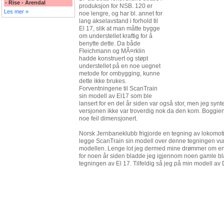
- Rise - Arendal
produksjon for NSB. 120 er
Les mer »
noe lengre, og har bl. annet for
lang akselavstand i forhold til
El 17, slik at man måtte bygge
om understellet kraftig for å
benytte dette. Da både
Fleichmann og MÃ¤rklin
hadde konstruert og støpt
understellet på en noe uegnet
metode for ombygging, kunne
dette ikke brukes.
Forventningene til ScanTrain
sin modell av El17 som ble
lansert for en del år siden var også stor, men jeg sy
versjonen ikke var troverdig nok da den kom. Boggien
noe feil dimensjonert.
Norsk Jernbaneklubb frigjorde en tegning av lokomotiv
legge ScanTrain sin modell over denne tegningen vur
modellen. Lenge lot jeg dermed mine drømmer om en 
for noen år siden bladde jeg igjennom noen gamle bla
tegningen av El 17. Tilfeldig så jeg på min modell av 