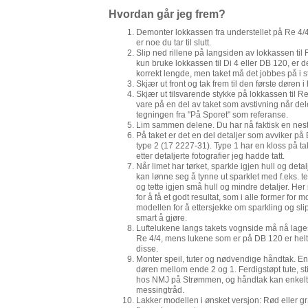
Hvordan går jeg frem?
Demonter lokkassen fra understellet på Re 4/4. 
er noe du tar til slutt.
Slip ned rillene på langsiden av lokkassen til R
kun bruke lokkassen til Di 4 eller DB 120, er de
korrekt lengde, men taket må det jobbes på i s
Skjær ut front og tak frem til den første døren
Skjær ut tilsvarende stykke på lokkassen til Re
vare på en del av taket som avstivning når de
tegningen fra "På Sporet" som referanse.
Lim sammen delene. Du har nå faktisk en nest
På taket er det en del detaljer som avviker på
type 2 (17 2227-31). Type 1 har en kloss på ta
etter detaljerte fotografier jeg hadde tatt.
Når limet har tørket, sparkle igjen hull og det
kan lønne seg å tynne ut sparklet med f.eks. ter
og tette igjen små hull og mindre detaljer. Her
for å få et godt resultat, som i alle former for
modellen for å ettersjekke om sparkling og slip
smart å gjøre.
Luftelukene langs takets vognside må nå lages
Re 4/4, mens lukene som er på DB 120 er helt
disse.
Monter speil, tuter og nødvendige håndtak. En
døren mellom ende 2 og 1. Ferdigstøpt tute, st
hos NMJ på Strømmen, og håndtak kan enkelt l
messingtråd.
Lakker modellen i ønsket versjon: Rød eller gr