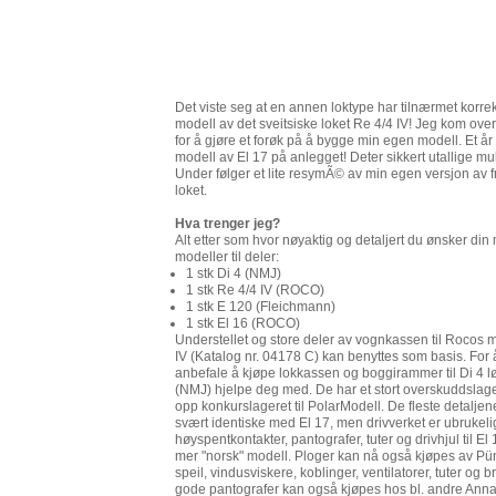
Det viste seg at en annen loktype har tilnærmet korrekt
modell av det sveitsiske loket Re 4/4 IV! Jeg kom over 
for å gjøre et forøk på å bygge min egen modell. Et å
modell av El 17 på anlegget! Deter sikkert utallige m
Under følger et lite resymÃ© av min egen versjon av 
loket.
Hva trenger jeg?
Alt etter som hvor nøyaktig og detaljert du ønsker din
modeller til deler:
1 stk Di 4 (NMJ)
1 stk Re 4/4 IV (ROCO)
1 stk E 120 (Fleichmann)
1 stk El 16 (ROCO)
Understellet og store deler av vognkassen til Rocos m
IV (Katalog nr. 04178 C) kan benyttes som basis. For 
anbefale å kjøpe lokkassen og boggirammer til Di 4 l
(NMJ) hjelpe deg med. De har et stort overskuddslager a
opp konkurslageret til PolarModell. De fleste detaljene
svært identiske med El 17, men drivverket er ubrukeli
høyspentkontakter, pantografer, tuter og drivhjul til E
mer "norsk" modell. Ploger kan nå også kjøpes av Pü
speil, vindusviskere, koblinger, ventilatorer, tuter og
gode pantografer kan også kjøpes hos bl. andre Anna