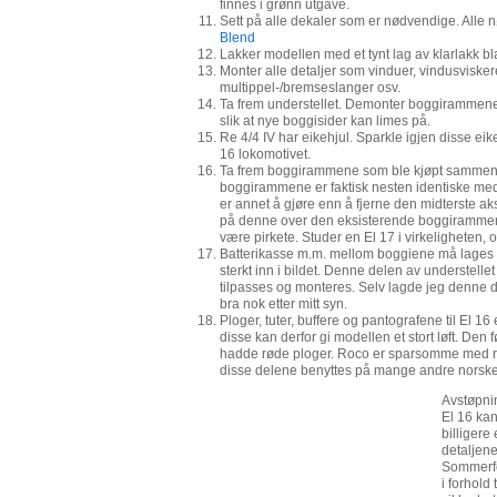
finnes i grønn utgave.
Sett på alle dekaler som er nødvendige. Alle
Blend
Lakker modellen med et tynt lag av klarlakk bla
Monter alle detaljer som vinduer, vindusvisker
multippel-/bremseslanger osv.
Ta frem understellet. Demonter boggirammene
slik at nye boggisider kan limes på.
Re 4/4 IV har eikehjul. Sparkle igjen disse eiken
16 lokomotivet.
Ta frem boggirammene som ble kjøpt sammen m
boggirammene er faktisk nesten identiske med b
er annet å gjøre enn å fjerne den midterste a
på denne over den eksisterende boggirammen 
være pirkete. Studer en El 17 i virkeligheten, og
Batterikasse m.m. mellom boggiene må lages t
sterkt inn i bildet. Denne delen av understellet
tilpasses og monteres. Selv lagde jeg denne d
bra nok etter mitt syn.
Ploger, tuter, buffere og pantografene til El 16
disse kan derfor gi modellen et stort løft. Den
hadde røde ploger. Roco er sparsomme med r
disse delene benyttes på mange andre norske
Avstøpnin
El 16 kan
billiger
detaljene
Sommerfe
i forhold