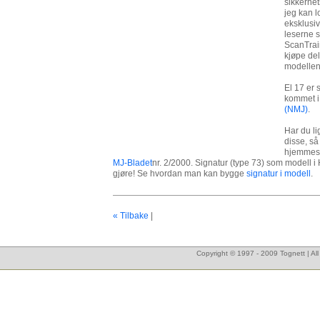
sikkerhet
jeg kan 
eksklusiv
leserne 
ScanTrain
kjøpe del
modellen.
El 17 er 
kommet i
(NMJ)
.
Har du l
disse, så
hjemmesid
MJ-Bladet
nr. 2/2000. Signatur (type 73) som modell 
gjøre! Se hvordan man kan bygge
signatur i modell
.
« Tilbake
|
Copyright © 1997 - 2009 Tognett | Al