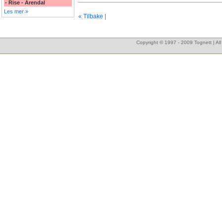
- Rise - Arendal
Les mer »
« Tilbake
|
Copyright © 1997 - 2009 Tognett | Al