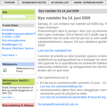
FORSIDE
JERNBANENYHETER
MJ-MODELLER
ANDRE JERNBANESIDER
Nye rutetider fra 14. juni 2009
Søk
Nye rutetider fra 14. juni 2009
Søndag 14. juni innføres nye rutetider på NSBs tog. For
5 siste linker
ingen endringer.
Eurohobby
Ruteendringen skjer to ganger i året i juni og desembe
Modelljärnvägsspecialisten/Tåg
eller ingen endringer. Det er likevel lurt å skaffe seg
& Hobby i Luleå
rutetabeller kan du laste ned her på nsb.no eller skaff
Sult reiseopplevelser
rutetabellstativene i togene. De nye rutetidene gjelde
Modellbyggen (S)
2009''
Bergens Elektriske Sporvei
Last ned din rutetabell her
Flere linker »
I sommer vil enkelte av våre reisende oppleve at deres
vedlikehold og anleggsarbeid og vi beklager de ulemp
vårt ypperste for å opprettholde en problemfri trafikkav
Webkamera
nødvendig vedlikehold- og anleggsarbeid der det tren
Webkamera fra
ønsker alle en god reise.
Finse
Vær oppmerksom på at:
Skiftetraktor Skd221 i
En del tog er sommerinnstilt i perioden 22.juni – 16
modell
Les mer om sommerinstilling her
Skala Design har lansert et
Jernbaneverket utfører flere store utbygginger over h
flott og enkelt byggesett av
SKD 221
varierende grad bli påvirket av dette.
Les mer om at arbeid på sporet fører til buss for tog
Les mer »
Se komplettt oversikt på nsb.no
Reiseskildring 4: Nelaug