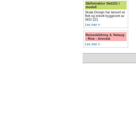
Skiftetraktor Skd221 i
modell
Skala Design har lansert et
flott og enkelt byggesett av
SKD 221
Les mer »
Reiseskildring 4: Nelaug
- Rise - Arendal
Les mer »