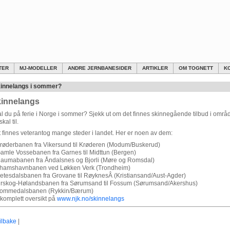
TER
MJ-MODELLER
ANDRE JERNBANESIDER
ARTIKLER
OM TOGNETT
K
innelangs i sommer?
innelangs
l du på ferie i Norge i sommer? Sjekk ut om det finnes skinnegående tilbud i områ
skal til.
 finnes veterantog mange steder i landet. Her er noen av dem:
røderbanen fra Vikersund til Krøderen (Modum/Buskerud)
amle Vossebanen fra Garnes til Midttun (Bergen)
aumabanen fra Åndalsnes og Bjorli (Møre og Romsdal)
hamshavnbanen ved Løkken Verk (Trondheim)
etesdalsbanen fra Grovane til RøyknesÂ (Kristiansand/Aust-Agder)
rskog-Hølandsbanen fra Sørumsand til Fossum (Sørumsand/Akershus)
ommedalsbanen (Rykkin/Bærum)
komplett oversikt på
www.njk.no/skinnelangs
ilbake
|