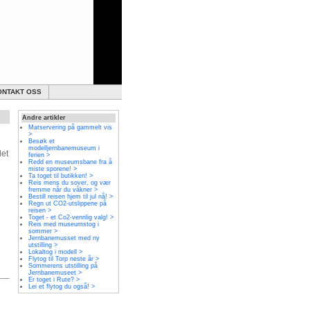
ONTAKT OSS
Andre artikler
Matservering på gammelt vis
>
Besøk et
modelljernbanemuseum i
det
ferien >
Redd en museumsbane fra å
miste sporene! >
Ta toget til butikken! >
Reis mens du sover, og vær
fremme når du våkner >
Bestill reisen hjem til jul nå! >
Regn ut CO2-utslippene på
reisen >
Toget - et Co2-vennlig valg! >
Reis med museumstog i
sommer >
Jernbanemusset med ny
utstilling >
Lokaltog i modell >
Flytog til Torp neste år >
Sommerens utstilling på
Jernbanemuseet >
Er toget i Rute? >
Lei et flytog du også! >