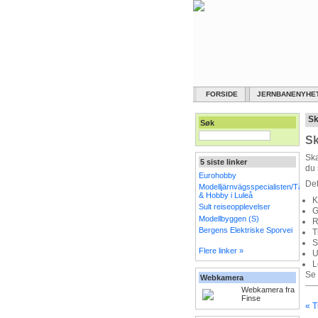
FORSIDE
JERNBANENYHE
Sk
Søk
Sk
Ska
5 siste linker
du 
Eurohobby
Det
Modelljärnvägsspecialisten/Tåg
& Hobby i Luleå
K
Sult reiseopplevelser
G
Modellbyggen (S)
R
Bergens Elektriske Sporvei
T
S
Flere linker »
U
L
Se 
Webkamera
Webkamera fra
Finse
« T