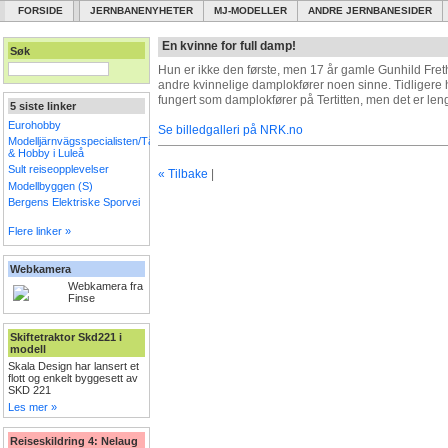
FORSIDE
JERNBANENYHETER
MJ-MODELLER
ANDRE JERNBANESIDER
En kvinne for full damp!
Søk
Hun er ikke den første, men 17 år gamle Gunhild Fr
andre kvinnelige damplokfører noen sinne. Tidlige
fungert som damplokfører på Tertitten, men det er len
5 siste linker
Eurohobby
Se billedgalleri på NRK.no
Modelljärnvägsspecialisten/Tåg
& Hobby i Luleå
Sult reiseopplevelser
« Tilbake
|
Modellbyggen (S)
Bergens Elektriske Sporvei
Flere linker »
Webkamera
Webkamera fra
Finse
Skiftetraktor Skd221 i
modell
Skala Design har lansert et
flott og enkelt byggesett av
SKD 221
Les mer »
Reiseskildring 4: Nelaug